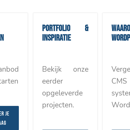
Portfolio &
Waar
en
inspiratie
WordP
anbod
Bekijk onze
Verge
tarten
eerder
CMS
opgeleverde
syst
projecten.
Word
er je
aag