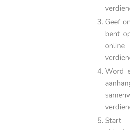
verdien
Geef on
bent o
onlin
verdien
Word e
aanhan
samenw
verdien
Start 