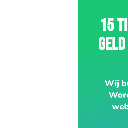
15 T
GELD
Wij b
Word
web