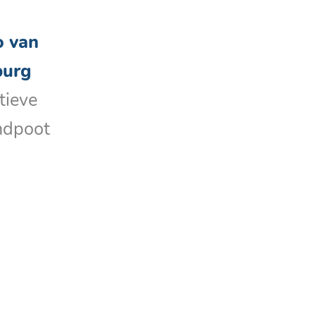
 van
burg
tieve
ndpoot