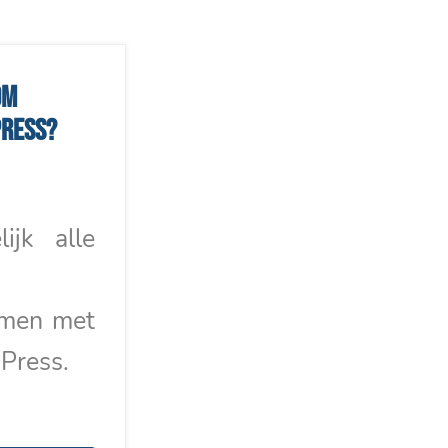
om
ress?
lijk alle
emen met
Press.