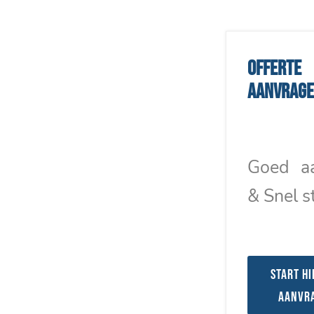
Offerte
aanvrag
Goed a
& Snel s
Start hi
aanvr