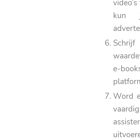
video’s
kun j
adverte
Schrij
waardev
e-book
platfor
Word ee
vaardi
assist
uitvoer