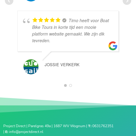
Timo heeft voor Boat
Bike Tours in korte tijd een mooie
platform website gemaakt. We zijn dik
tevreden.
JOSSIE VERKERK
1
2
Project Direct | Parelgras 49a | 1687 WV Wognum |
T:
0631762351
|
E:
info@projectdirect.nl