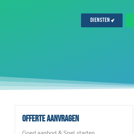
Diensten
Offerte aanvragen
Goed aanbod & Snel starten