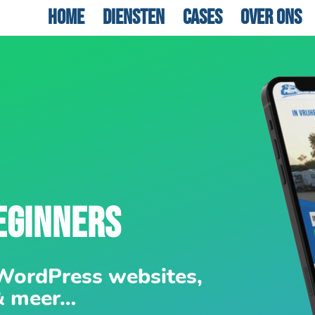
Home
Diensten
Cases
Over ons
EGINNERS
 WordPress websites,
& meer…