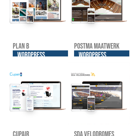
Plan B
Postma Maatwerk
WordPress
WordPress
website
website
Cupair
SDA Velodromes