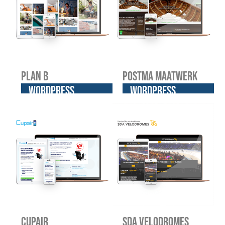
Plan B
Postma Maatwerk
WordPress
WordPress
website
website
Cupair
SDA Velodromes