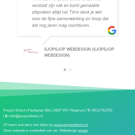
verstaat zijn vak en komt gemaakte
afspraken altijd na! Timo dank je wel
voor de fijne samenwerking en hoop dat
dat nog jaren mag voortduren.
SJOPSJOP WEBDESIGN (SJOPSJOP
WEBDESIGN)
1
2
Project Direct | Parelgras 49a | 1687 WV Wognum |
T:
0631762351
|
E:
info@projectdirect.nl
Of neem ook eens een kijkje op
www.projectdirect.nl
Deze website is onderdeel van de: Webdesign
groep