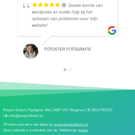
Goede kennis van
wordpress en snelle hulp bij het
oplossen van problemen voor mijn
website!
FOTOSTER FOTOGRAFIE
1
2
Project Direct | Parelgras 49a | 1687 WV Wognum |
T:
0631762351
|
E:
info@projectdirect.nl
Of neem ook eens een kijkje op
www.projectdirect.nl
Deze website is onderdeel van de: Webdesign
groep