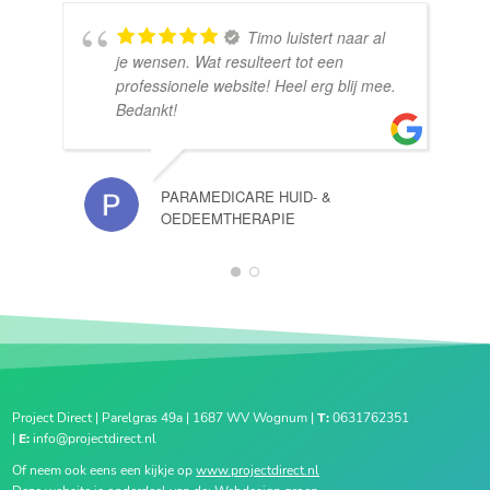
Timo luistert naar al
je wensen. Wat resulteert tot een
professionele website! Heel erg blij mee.
Bedankt!
PARAMEDICARE HUID- &
OEDEEMTHERAPIE
1
2
Project Direct | Parelgras 49a | 1687 WV Wognum |
T:
0631762351
|
E:
info@projectdirect.nl
Of neem ook eens een kijkje op
www.projectdirect.nl