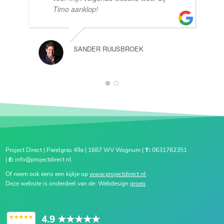
Timo aanklop!
SANDER RUIJSBROEK
1
2
Project Direct | Parelgras 49a | 1687 WV Wognum |
T:
0631762351
|
E:
info@projectdirect.nl
Of neem ook eens een kijkje op
www.projectdirect.nl
Deze website is onderdeel van de: Webdesign
groep
4.9
★★★★★