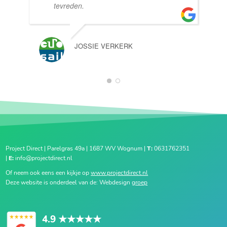
tevreden.
JOSSIE VERKERK
1
2
Project Direct | Parelgras 49a | 1687 WV Wognum |
T:
0631762351
|
E:
info@projectdirect.nl
Of neem ook eens een kijkje op
www.projectdirect.nl
Deze website is onderdeel van de: Webdesign
groep
4.9
★★★★★