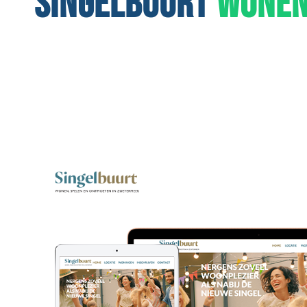
SINGELBUURT
WONE