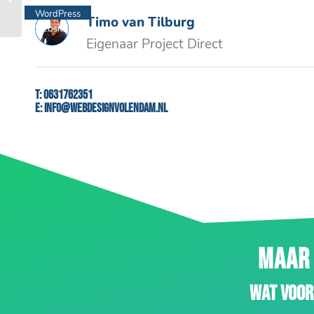
WordPress
Timo van Tilburg
website
Eigenaar Project Direct
T:
0631762351
E:
info@webdesignvolendam.nl
MAAR 
Wat voor