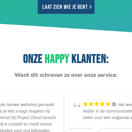
Laat zien wie je bent
ONZE
HAPPY
KLANTEN:
Want dit schreven ze over onze service:
s de nieuwe websites gemaakt.
Het wer
 je iets vraagt reageert hij
helder in de communicatie.
ernet bij Project Direct terecht
zeker voor een volgende 
is creatief en heeft overal
ebsites voor ons bijhouden.