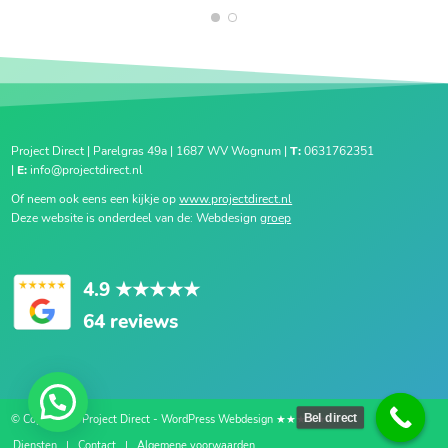
1
2
Project Direct | Parelgras 49a | 1687 WV Wognum |
T:
0631762351
|
E:
info@projectdirect.nl
Of neem ook eens een kijkje op
www.projectdirect.nl
Deze website is onderdeel van de: Webdesign
groep
4.9
★★★★★
64 reviews
Bel direct
© Copyright - Project Direct - WordPress Webdesign ★★★★★
Diensten
Contact
Algemene voorwaarden